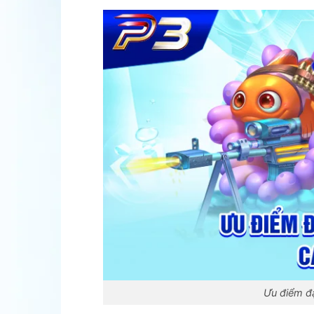
Ưu điểm đặ