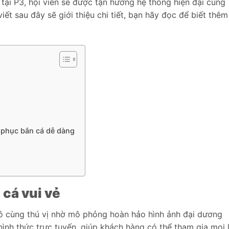
m tại P3, hội viên sẽ được tận hưởng hệ thống hiện đại cùng
viết sau đây sẽ giới thiệu chi tiết, bạn hãy đọc để biết thêm
 phục bắn cá dễ dàng
 cá vui vẻ
ô cùng thú vị nhờ mô phỏng hoàn hảo hình ảnh đại dương
 hình thức trực tuyến, giúp khách hàng có thể tham gia mọi 