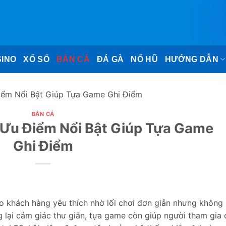
INO
XỔ SỐ
BẮN CÁ
ĐÁ GÀ
NỔ HŨ
HƯỚNG DẪN
iểm Nổi Bật Giúp Tựa Game Ghi Điểm
BẮN CÁ
3 Ưu Điểm Nổi Bật Giúp Tựa Game
Ghi Điểm
o khách hàng yêu thích nhờ lối chơi đơn giản nhưng không
lại cảm giác thư giãn, tựa game còn giúp người tham gia 