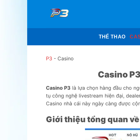
Bỏ
qua
nội
dung
THỂ THAO
CAS
P3
-
Casino
Casino P3
Casino P3
là lựa chọn hàng đầu cho ngư
tụ công nghệ livestream hiện đại, deal
Casino nhà cái này ngày càng được cộn
Giới thiệu tổng quan v