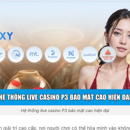
Hệ thống live casino P3 bảo mật cao hiện đại
iải trí cao cấp, nơi người chơi có thể hòa mình vào không