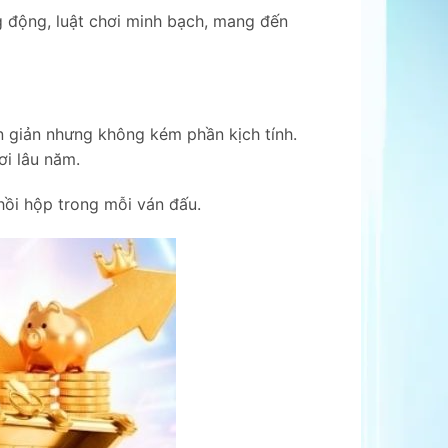
ng động, luật chơi minh bạch, mang đến
ơn giản nhưng không kém phần kịch tính.
ơi lâu năm.
 hồi hộp trong mỗi ván đấu.