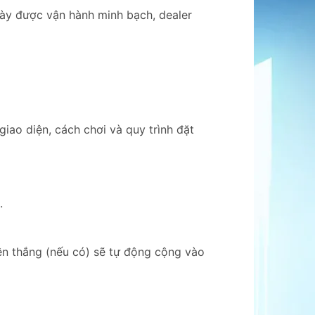
này được vận hành minh bạch, dealer
iao diện, cách chơi và quy trình đặt
.
iền thắng (nếu có) sẽ tự động cộng vào