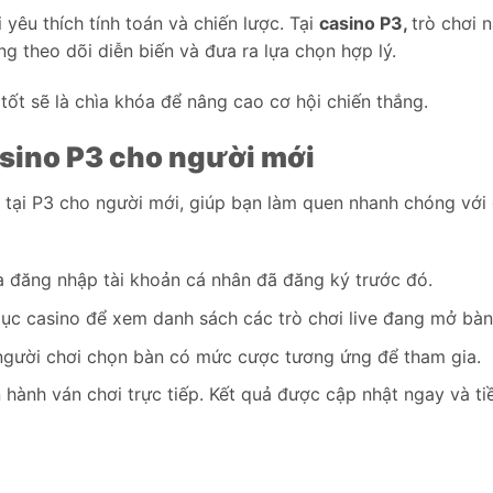
 yêu thích tính toán và chiến lược. Tại
casino P3,
trò chơi 
ng theo dõi diễn biến và đưa ra lựa chọn hợp lý.
tốt sẽ là chìa khóa để nâng cao cơ hội chiến thắng.
sino P3 cho người mới
tại P3 cho người mới, giúp bạn làm quen nhanh chóng với g
à đăng nhập tài khoản cá nhân đã đăng ký trước đó.
mục casino để xem danh sách các trò chơi live đang mở bàn
người chơi chọn bàn có mức cược tương ứng để tham gia.
n hành ván chơi trực tiếp. Kết quả được cập nhật ngay và t