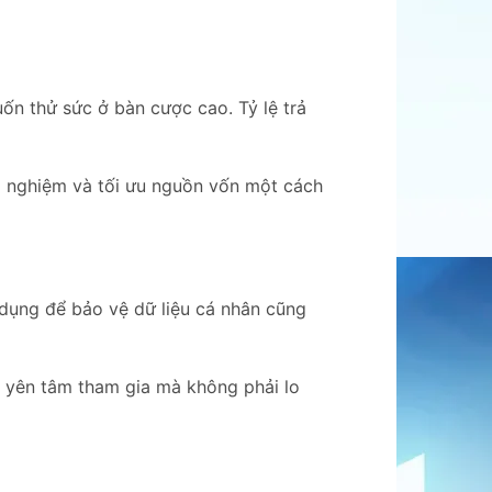
ốn thử sức ở bàn cược cao. Tỷ lệ trả
ải nghiệm và tối ưu nguồn vốn một cách
 dụng để bảo vệ dữ liệu cá nhân cũng
i yên tâm tham gia mà không phải lo