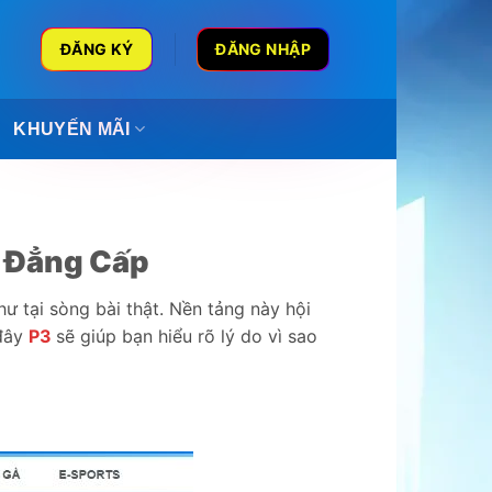
ĐĂNG KÝ
ĐĂNG NHẬP
KHUYẾN MÃI
n Đẳng Cấp
ư tại sòng bài thật. Nền tảng này hội
 đây
P3
sẽ giúp bạn hiểu rõ lý do vì sao