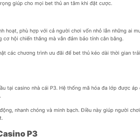
trọng giúp cho mọi bet thủ an tâm khi đặt cược.
h hoạt, phù hợp với cả người chơi vốn nhỏ lẫn những ai mu
ng cơ hội chiến thắng mà vẫn đảm bảo tính cân bằng.
ật các chương trình ưu đãi để bet thủ kéo dài thời gian tr
 đầu tại casino nhà cái P3. Hệ thống mã hóa đa lớp được áp
.
ự động, nhanh chóng và minh bạch. Điều này giúp người chơ
t.
 Casino P3