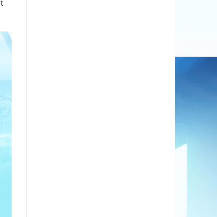
t
Và
Các
Bí
Quyết
Bất
Bại