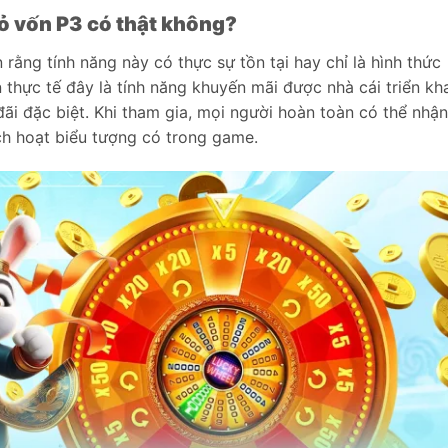
ỏ vốn P3 có thật không?
rằng tính năng này có thực sự tồn tại hay chỉ là hình thức
 thực tế đây là tính năng khuyến mãi được nhà cái triển kh
đãi đặc biệt. Khi tham gia, mọi người hoàn toàn có thể nhận
ch hoạt biểu tượng có trong game.