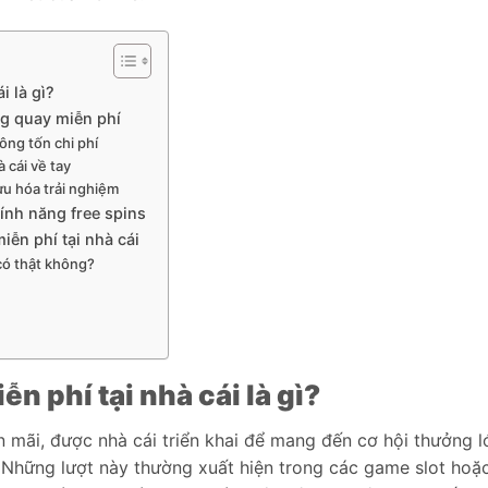
i là gì?
ng quay miễn phí
ông tốn chi phí
 cái về tay
 ưu hóa trải nghiệm
ính năng free spins
ễn phí tại nhà cái
có thật không?
n phí tại nhà cái là gì?
n mãi, được nhà cái triển khai để mang đến cơ hội thưởng l
. Những lượt này thường xuất hiện trong các game slot hoặ