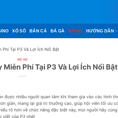
INO
XỔ SỐ
BẮN CÁ
ĐÁ GÀ
NỔ HŨ
HƯỚNG DẪN
Phí Tại P3 Và Lợi Ích Nổi Bật
NỔ HŨ
iễn Phí Tại P3 Và Lợi Ích Nổi Bật
ẫn được nhiều người quan tâm khi tham gia vào các hình th
đơn giản, mang lại giá trị thưởng cao, giúp hội viên tối ưu c
hiểu rõ hơn về chức năng đặc biệt này, mọi người hãy cùng
i viết của P3 nhé!