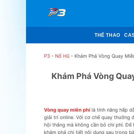
Bỏ
qua
nội
dung
THỂ THAO
CAS
P3
-
Nổ Hũ
-
Khám Phá Vòng Quay Miễn 
Khám Phá Vòng Quay M
Vòng quay miễn phí
là tính năng hấp d
giải trí online. Với cơ chế quay thưởng 
hội thắng mà không cần bỏ chi phí. Để 
khám phá chi tiết nội dung sau trong bà