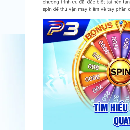
chương trình ưu đãi đặc biệt tại nền tản
spin để thử vận may kiếm về tay phần qu