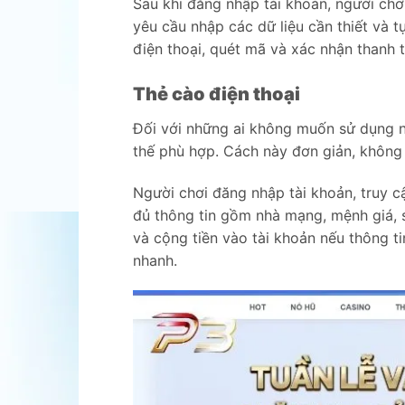
Sau khi đăng nhập tài khoản, người chơ
yêu cầu nhập các dữ liệu cần thiết và 
điện thoại, quét mã và xác nhận thanh 
Thẻ cào điện thoại
Đối với những ai không muốn sử dụng ng
thế phù hợp. Cách này đơn giản, không 
Người chơi đăng nhập tài khoản, truy c
đủ thông tin gồm nhà mạng, mệnh giá, số
và cộng tiền vào tài khoản nếu thông ti
nhanh.