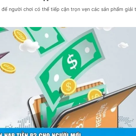
 để người chơi có thể tiếp cận trọn vẹn các sản phẩm giải t