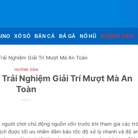
INO
XỔ SỐ
BẮN CÁ
ĐÁ GÀ
NỔ HŨ
HƯỚNG DẪN
Trải Nghiệm Giải Trí Mượt Mà An Toàn
HƯỚNG DẪN
 Trải Nghiệm Giải Trí Mượt Mà An
Toàn
p người chơi chủ động nguồn vốn trước khi tham gia các tr
o dịch được tối ưu nhằm đảm bảo tốc độ xử lý nhanh và độ a