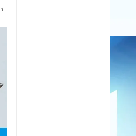
Và
rí
Các
Bí
Quyết
Bất
Bại