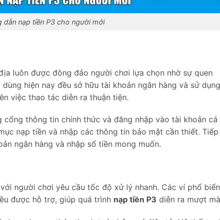
 dẫn nạp tiền P3 cho người mới
 địa luôn được đông đảo người chơi lựa chọn nhờ sự quen
i dùng hiện nay đều sở hữu tài khoản ngân hàng và sử dụn
n việc thao tác diễn ra thuận tiện.
g cổng thông tin chính thức và đăng nhập vào tài khoản cá
 mục nạp tiền và nhập các thông tin bảo mật cần thiết. Tiếp
oản ngân hàng và nhập số tiền mong muốn.
p với người chơi yêu cầu tốc độ xử lý nhanh. Các ví phổ biến
ều được hỗ trợ, giúp quá trình
nạp tiền P3
diễn ra mượt mà